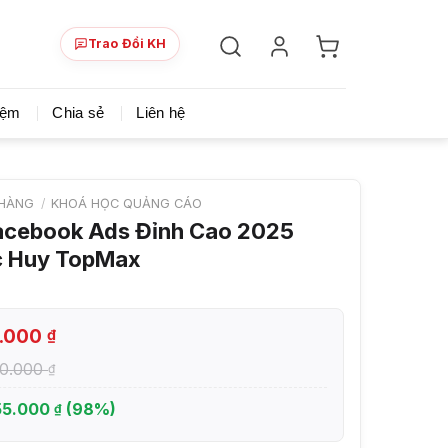
Trao Đổi KH
ày!
Chia sẻ khoá học giá rẻ cho những ai hạn hẹp v
iệm
Chia sẻ
Liên hệ
HÀNG
/
KHOÁ HỌC QUẢNG CÁO
acebook Ads Đỉnh Cao 2025
 Huy TopMax
5.000
₫
00.000
₫
55.000
(98%)
₫