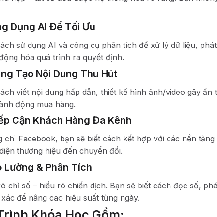
g Dụng AI Để Tối Ưu
ách sử dụng AI và công cụ phân tích để xử lý dữ liệu, phá
 động hóa quá trình ra quyết định.
ng Tạo Nội Dung Thu Hút
ách viết nội dung hấp dẫn, thiết kế hình ảnh/video gây ấn
ành động mua hàng.
ếp Cận Khách Hàng Đa Kênh
 chỉ Facebook, bạn sẽ biết cách kết hợp với các nền tảng 
diện thương hiệu đến chuyển đổi.
 Lường & Phân Tích
rõ chỉ số – hiểu rõ chiến dịch. Bạn sẽ biết cách đọc số, ph
 xác để nâng cao hiệu suất từng ngày.
Trình Khóa Học Gồm: