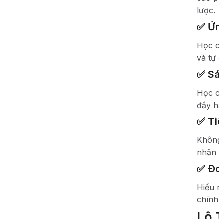
lược.
✅ Ứn
Học c
và tự
✅ Sá
Học c
đẩy h
✅ Ti
Không
nhận 
✅ Đo
Hiểu 
chính
Lộ 