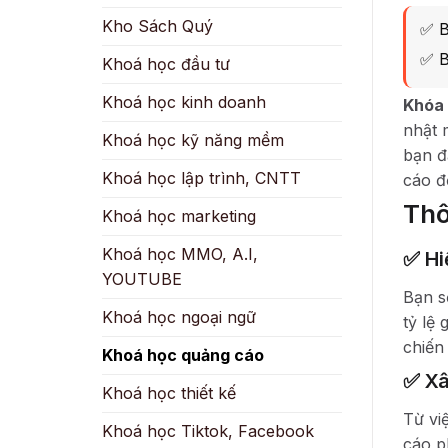
Kho Sách Quý
✅ B
✅ B
Khoá học đầu tư
Khoá học kinh doanh
Khóa
nhật 
Khoá học kỹ năng mềm
bạn đ
Khoá học lập trình, CNTT
cáo đ
Thô
Khoá học marketing
Khoá học MMO, A.I,
✅ Hi
YOUTUBE
Bạn s
Khoá học ngoại ngữ
tỷ lệ
chiến
Khoá học quảng cáo
✅ Xâ
Khoá học thiết kế
Từ vi
Khoá học Tiktok, Facebook
cáo p