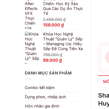
Chiến: Học Kỹ Xảo
89.000 ₫.
Qua Các Dự Án Thực
Tế
2.499.000
₫
Giá
Giá
159.000
₫
gốc
hiện
Khóa Học Nghệ
là:
tại
Thuật “Quản Lý” Sếp
2.499.000 ₫.
là:
– Managing Up: Hiểu
159.000 ₫.
Sếp Để Cùng Tiến Xa
799.000
₫
Giá
Giá
89.000
₫
gốc
hiện
là:
tại
DANH MỤC SẢN PHẨM
799.000 ₫.
là:
89.000 ₫.
MÔ
Combo tiết kiệm
Sha
Dựng phim, nhiếp ảnh
Hu
Hôn nhân gia đình