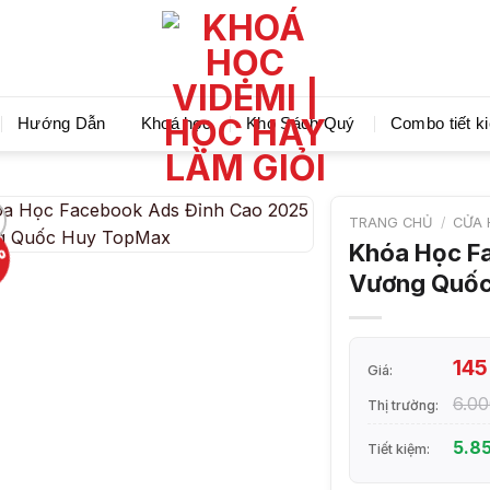
Videmi giúp bạn học tiết kiệm và tiến bộ hơn mỗi ng
Hướng Dẫn
Khoá học
Kho Sách Quý
Combo tiết k
TRANG CHỦ
/
CỬA 
%
Khóa Học F
Vương Quốc
14
Giá:
6.0
Thị trường:
5.8
Tiết kiệm: