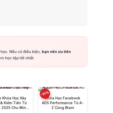
a học. Nếu có điều kiện,
bạn nên ưu tiên
m học tập tốt nhất.
+
+
-80%
-91%
e Khóa Học Xây
Khóa Học Facebook
& Kiếm Tiền Từ
ADS Performance Từ A-
k 2025 Chu Minh
Z Cùng Btani
Hạnh