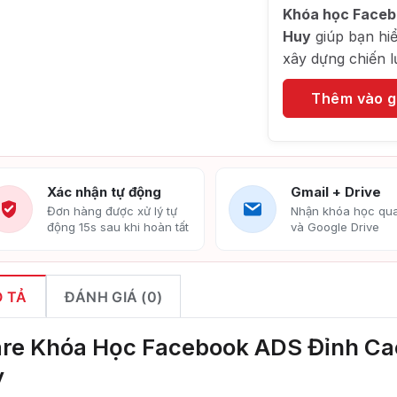
Khóa học Faceb
Huy
giúp bạn hiể
xây dựng chiến l
Thêm vào g
Xác nhận tự động
Gmail + Drive
Đơn hàng được xử lý tự
Nhận khóa học qua
động 15s sau khi hoàn tất
và Google Drive
 TẢ
ĐÁNH GIÁ (0)
re Khóa Học Facebook ADS Đỉnh C
y