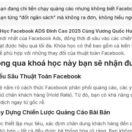
ạn đang chi tiền chạy quảng cáo nhưng không biết Faceb
ạn từng “đốt ngân sách” mà không ra đơn, không hiểu n
 Học Facebook ADS Đỉnh Cao 2025 Cùng Vương Quốc H
mới nhất của Facebook Ads, đồng thời đi sâu vào các chiến 
ạt được hiệu quả tối đa. Khóa học có thể bao gồm cả kiến 
ể phù hợp với những thay đổi của thuật toán Facebook.
ng qua khoá học này bạn sẽ nhận đ
ểu Sâu Thuật Toán Facebook
ẽ nắm rõ cách thức Facebook phân phối quảng cáo, các 
 giữ chân khách hàng (Hold Rate). Từ đó, bạn có khả năng 
 dịch ngay từ gốc rễ.
y Dựng Chiến Lược Quảng Cáo Bài Bản
ệc thiết lập mục tiêu, xác định chân dung khách hàng đến
hù hợp – tất cả đều được hệ thống hóa rõ ràng. Bạn khôn