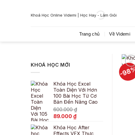
Bỏ
qua
Khoá Học Online Videmi | Học Hay - Làm Giỏi
nội
dung
Trang chủ
Về Videmi
KHOÁ HỌC MỚI
-98
Khóa Học Excel
Toàn Diện Với Hơn
100 Bài Học Từ Cơ
Bản Đến Nâng Cao
600.000
₫
Giá
Giá
89.000
₫
gốc
hiện
Khóa Học After
là:
tại
Effects VFX Thực
600.000 ₫.
là: