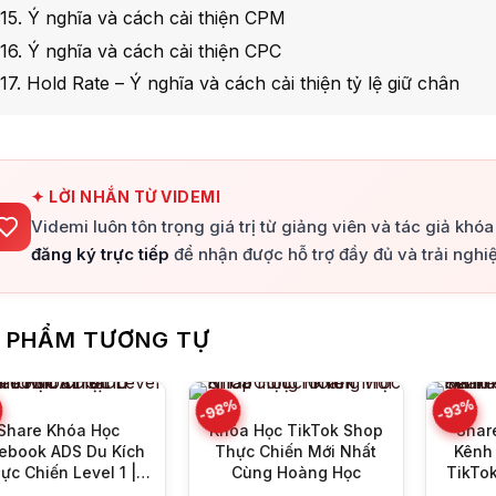
 15. Ý nghĩa và cách cải thiện CPM
 16. Ý nghĩa và cách cải thiện CPC
 17. Hold Rate – Ý nghĩa và cách cải thiện tỷ lệ giữ chân
✦ LỜI NHẮN TỪ VIDEMI
Videmi luôn tôn trọng giá trị từ giảng viên và tác giả khó
đăng ký trực tiếp
để nhận được hỗ trợ đầy đủ và trải nghiệ
+
+
 PHẨM TƯƠNG TỰ
%
-98%
-93%
Share Khóa Học
Khóa Học TikTok Shop
Shar
ebook ADS Du Kích
Thực Chiến Mới Nhất
Kênh 
ực Chiến Level 1 |
Cùng Hoàng Học
TikTo
Chu Minh Hạnh