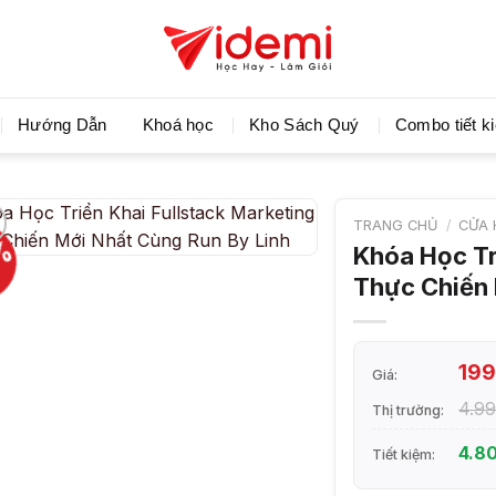
Videmi giúp bạn học tiết kiệm và tiến bộ hơn mỗi ng
Hướng Dẫn
Khoá học
Kho Sách Quý
Combo tiết k
TRANG CHỦ
/
CỬA 
%
Khóa Học Tr
Thực Chiến 
19
Giá:
4.9
Thị trường:
4.8
Tiết kiệm: