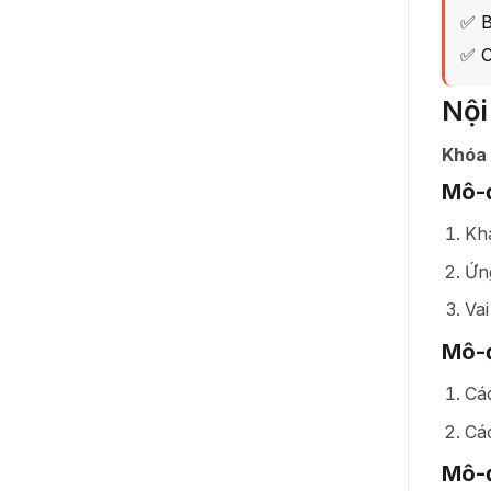
✅ B
✅ C
Nội
Khóa 
Mô-đ
Khá
Ứn
Vai
Mô-đ
Cá
Cá
Mô-đ