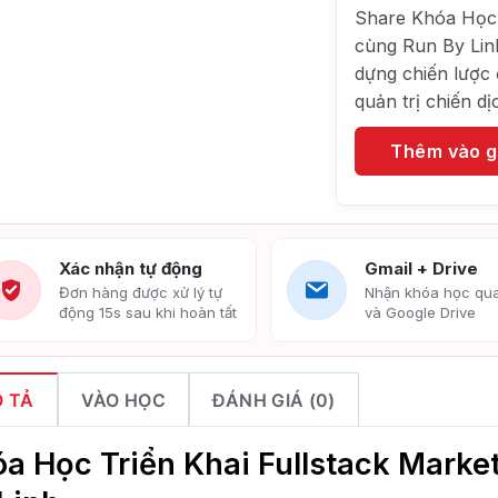
Share Khóa Học 
cùng Run By Linh
dựng chiến lược
quản trị chiến d
Thêm vào g
Xác nhận tự động
Gmail + Drive
Đơn hàng được xử lý tự
Nhận khóa học qua
động 15s sau khi hoàn tất
và Google Drive
 TẢ
VÀO HỌC
ĐÁNH GIÁ (0)
a Học Triển Khai Fullstack Mark