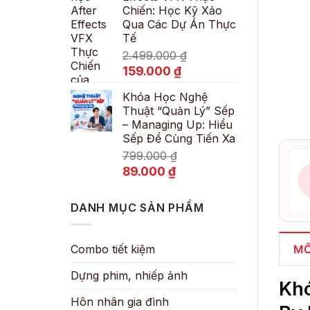
Chiến: Học Kỹ Xảo
89.000 ₫.
Qua Các Dự Án Thực
Tế
2.499.000
₫
Giá
Giá
159.000
₫
gốc
hiện
Khóa Học Nghệ
là:
tại
Thuật “Quản Lý” Sếp
2.499.000 ₫.
là:
– Managing Up: Hiểu
159.000 ₫.
Sếp Để Cùng Tiến Xa
799.000
₫
Giá
Giá
89.000
₫
gốc
hiện
là:
tại
DANH MỤC SẢN PHẨM
799.000 ₫.
là:
89.000 ₫.
MÔ
Combo tiết kiệm
Dựng phim, nhiếp ảnh
Khó
Hôn nhân gia đình