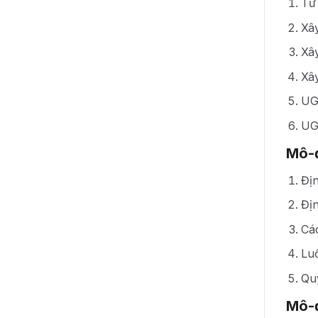
Tư
Xâ
Xâ
Xâ
UG
UG
Mô-đ
Đị
Đị
Cá
Lu
Quy
Mô-đ