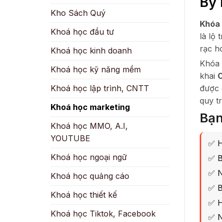
By 
Kho Sách Quý
Khóa 
Khoá học đầu tư
là lộ
rạc h
Khoá học kinh doanh
Khóa 
Khoá học kỹ năng mềm
khai
C
được 
Khoá học lập trình, CNTT
quy t
Khoá học marketing
Bạn
Khoá học MMO, A.I,
YOUTUBE
✅ H
Khoá học ngoại ngữ
✅ B
✅ N
Khoá học quảng cáo
✅ B
Khoá học thiết kế
✅ H
Khoá học Tiktok, Facebook
✅ N