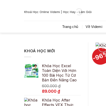
Bỏ
qua
Khoá Học Online Videmi | Học Hay - Làm Giỏi
nội
dung
Trang chủ
Về Videmi
KHOÁ HỌC MỚI
-96
Khóa Học Excel
Toàn Diện Với Hơn
100 Bài Học Từ Cơ
Bản Đến Nâng Cao
600.000
₫
Giá
Giá
89.000
₫
gốc
hiện
Khóa Học After
là:
tại
Effects VFX Thực
600.000 ₫.
là: