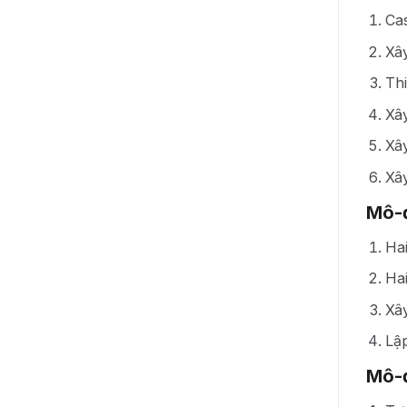
Ca
Xâ
Thi
Xâ
Xây
Xây
Mô-đ
Hai
Hai
Xây
Lậ
Mô-đ