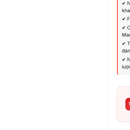
✔ N
kha
✔ F
✔ C
Mar
✔ T
đán
✔ N
lượ