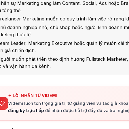
hân sự Marketing đang làm Content, Social, Ads hoặc Br
i tổng thể.
reelancer Marketing muốn có quy trình làm việc rõ ràng 
hủ doanh nghiệp nhỏ, chủ shop hoặc người kinh doanh m
keting thực tế.
eam Leader, Marketing Executive hoặc quản lý muốn cải thi
h giá chiến dịch.
gười muốn phát triển theo định hướng Fullstack Marketer, c
c và vận hành đa kênh.
✦ LỜI NHẮN TỪ VIDEMI
Videmi luôn tôn trọng giá trị từ giảng viên và tác giả khó
đăng ký trực tiếp
để nhận được hỗ trợ đầy đủ và trải nghiệ
+
+