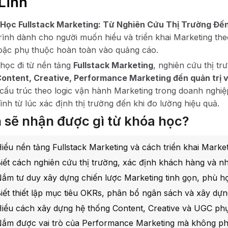
Linh
Học Fullstack Marketing: Từ Nghiên Cứu Thị Trường Đến
 trình dành cho người muốn hiểu và triển khai Marketing the
oặc phụ thuộc hoàn toàn vào quảng cáo.
học đi từ nền tảng
Fullstack Marketing
, nghiên cứu thị tr
ontent, Creative, Performance Marketing đến quản trị v
cấu trúc theo logic vận hành Marketing trong doanh nghiệ
rình từ lúc xác định thị trường đến khi đo lường hiệu quả.
 sẽ nhận được gì từ khóa học?
iểu nền tảng Fullstack Marketing và cách triển khai Market
iết cách nghiên cứu thị trường, xác định khách hàng và nhì
ắm tư duy xây dựng chiến lược Marketing tinh gọn, phù h
iết thiết lập mục tiêu OKRs, phân bổ ngân sách và xây dựng
iểu cách xây dựng hệ thống Content, Creative và UGC phụ
ắm được vai trò của Performance Marketing mà không ph