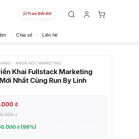
Trao Đổi KH
ày!
Chia sẻ khoá học giá rẻ cho những ai hạn hẹp v
iệm
Chia sẻ
Liên hệ
HÀNG
/
KHOÁ HỌC MARKETING
iển Khai Fullstack Marketing
Mới Nhất Cùng Run By Linh
9.000
₫
99.000
₫
00.000
(96%)
₫