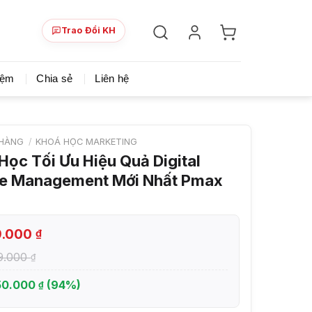
Trao Đổi KH
ày!
Chia sẻ khoá học giá rẻ cho những ai hạn hẹp v
iệm
Chia sẻ
Liên hệ
HÀNG
/
KHOÁ HỌC MARKETING
Học Tối Ưu Hiệu Quả Digital
e Management Mới Nhất Pmax
9.000
₫
99.000
₫
50.000
(94%)
₫