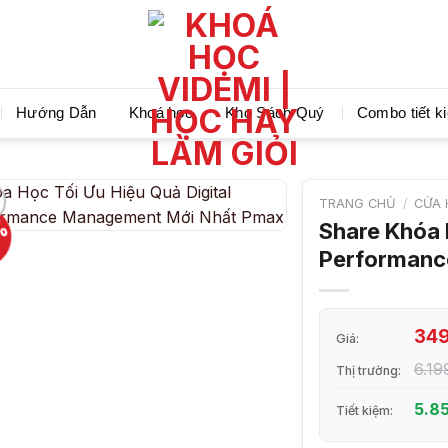
Videmi giúp bạn học tiết kiệm và tiến bộ hơn mỗi ng
Hướng Dẫn
Khoá học
Kho Sách Quý
Combo tiết k
TRANG CHỦ
/
CỬA 
%
Share Khóa 
Performanc
34
Giá:
6.1
Thị trường:
5.8
Tiết kiệm: