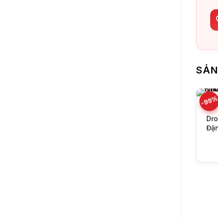
SẢN
-99
Dro
Đặ