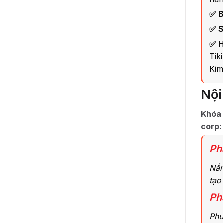
✅ B
✅ S
✅ H
Tik
Kim
Nội
Khóa 
corp:
Ph
Nắm
tạo
Ph
Phư