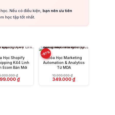
a học. Nếu có điều kiện,
bạn nên ưu tiên
m học tập tốt nhất.
+
+
-97%
-96%
a Học Shopify
Khóa Học Marketing
ipping K44 Linh
Automation & Analytics
h Ecom Bản Mới
Từ MDA
5.000.000
₫
10.000.000
₫
iá
Giá
Giá
Giá
199.000
₫
349.000
₫
ốc
hiện
gốc
hiện
à:
tại
là:
tại
5.000.000 ₫.
là:
10.000.000 ₫.
là:
199.000 ₫.
349.000 ₫.
Share 
Automa