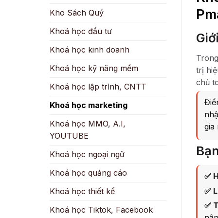
Pm
Kho Sách Quý
Khoá học đầu tư
Giớ
Khoá học kinh doanh
Trong
Khoá học kỹ năng mềm
trị h
chủ to
Khoá học lập trình, CNTT
Điể
Khoá học marketing
nhậ
Khoá học MMO, A.I,
gia
YOUTUBE
Bạn
Khoá học ngoại ngữ
Khoá học quảng cáo
✅ H
✅ L
Khoá học thiết kế
✅ T
Khoá học Tiktok, Facebook
nân