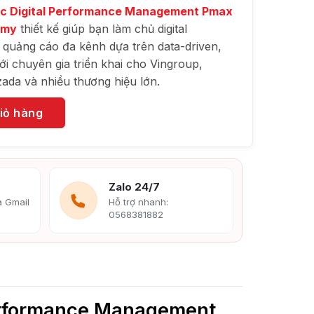
ọc Digital Performance Management Pmax
emy
thiết kế giúp bạn làm chủ digital
u quảng cáo đa kênh dựa trên data-driven,
ới chuyên gia triển khai cho Vingroup,
zada và nhiều thương hiệu lớn.
iỏ hàng
Zalo 24/7
 Gmail
Hỗ trợ nhanh:
0568381882
Performance Management