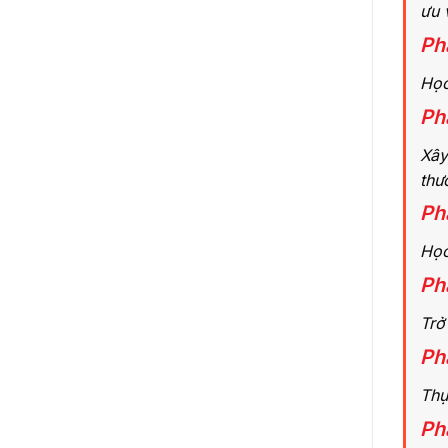
ưu 
Ph
Học
Ph
Xây
thư
Ph
Học
Ph
Trở
Ph
Thự
Ph