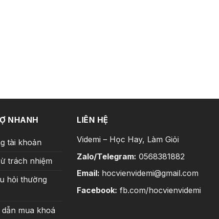
RỢ NHANH
LIÊN HỆ
Videmi – Học Hay, Làm Giỏi
g tài khoản
Zalo/Telegram:
0568381882
rừ trách nhiệm
Email:
hocvienvidemi@gmail.com
u hỏi thường
Facebook:
fb.com/hocvienvidemi
 dẫn mua khoá