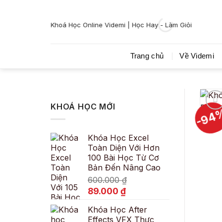
Bỏ
qua
Khoá Học Online Videmi | Học Hay - Làm Giỏi
nội
dung
Trang chủ
Về Videmi
KHOÁ HỌC MỚI
-94
Khóa Học Excel
Toàn Diện Với Hơn
100 Bài Học Từ Cơ
Bản Đến Nâng Cao
600.000
₫
Giá
Giá
89.000
₫
gốc
hiện
Khóa Học After
là:
tại
Effects VFX Thực
600.000 ₫.
là: