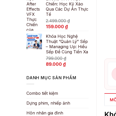
Chiến: Học Kỹ Xảo
89.000 ₫.
Qua Các Dự Án Thực
Tế
2.499.000
₫
Giá
Giá
159.000
₫
gốc
hiện
Khóa Học Nghệ
là:
tại
Thuật “Quản Lý” Sếp
2.499.000 ₫.
là:
– Managing Up: Hiểu
159.000 ₫.
Sếp Để Cùng Tiến Xa
799.000
₫
Giá
Giá
89.000
₫
gốc
hiện
là:
tại
DANH MỤC SẢN PHẨM
799.000 ₫.
là:
89.000 ₫.
Combo tiết kiệm
MÔ
Dựng phim, nhiếp ảnh
Hôn nhân gia đình
Khó