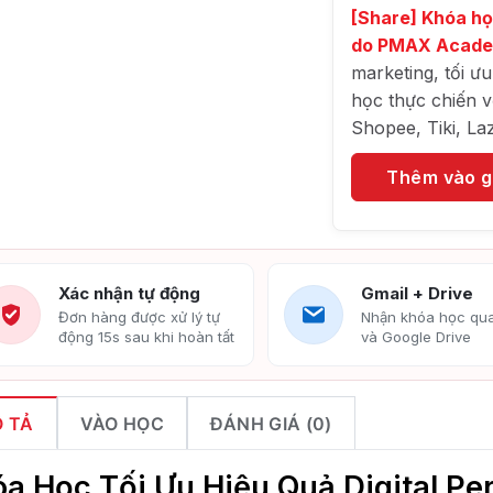
[Share] Khóa h
do PMAX Acad
marketing, tối ư
học thực chiến v
Shopee, Tiki, La
Thêm vào g
Xác nhận tự động
Gmail + Drive
Đơn hàng được xử lý tự
Nhận khóa học qua
động 15s sau khi hoàn tất
và Google Drive
 TẢ
VÀO HỌC
ĐÁNH GIÁ (0)
a Học Tối Ưu Hiệu Quả Digital 