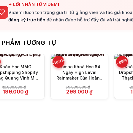
✦ LỜI NHẮN TỪ VIDEMI
Videmi luôn tôn trọng giá trị từ giảng viên và tác giả khó
đăng ký trực tiếp
để nhận được hỗ trợ đầy đủ và trải nghiệ
+
+
 PHẨM TƯƠNG TỰ
-100%
%
-99%
Khóa Học MMO
Combo Khoá Học 84
Khó
pshipping Shopify
Ngày High Level
Dropsh
ng Quang Vinh Mới
Rainmaker Của Hoàng
Thạc
Nhất
Bá Tầu
18.000.000
₫
59.990.000
₫
2
Giá
Giá
Giá
Giá
G
199.000
₫
299.000
₫
gốc
hiện
gốc
hiện
g
là:
tại
là:
tại
l
18.000.000 ₫.
là:
59.990.000 ₫.
là:
2
199.000 ₫.
299.000 ₫.