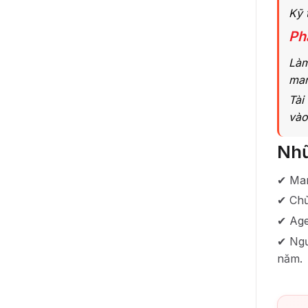
Kỹ 
Ph
Làm
mar
Tài
vào
Nhữ
✔ Mar
✔ Chủ
✔ Age
✔ Ngư
năm.