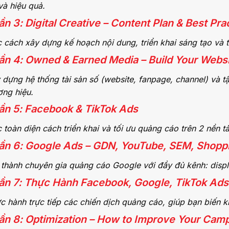
và hiệu quả.
ần 3: Digital Creative – Content Plan & Best Pra
 cách xây dựng kế hoạch nội dung, triển khai sáng tạo và t
ần 4: Owned & Earned Media – Build Your Web
 dựng hệ thống tài sản số (website, fanpage, channel) và t
ơng hiệu.
ần 5: Facebook & TikTok Ads
 toàn diện cách triển khai và tối ưu quảng cáo trên 2 nền tả
ần 6: Google Ads – GDN, YouTube, SEM, Shopp
 thành chuyên gia quảng cáo Google với đầy đủ kênh: disp
ần 7: Thực Hành Facebook, Google, TikTok Ads
c hành trực tiếp các chiến dịch quảng cáo, giúp bạn biến ki
ần 8: Optimization – How to Improve Your Cam