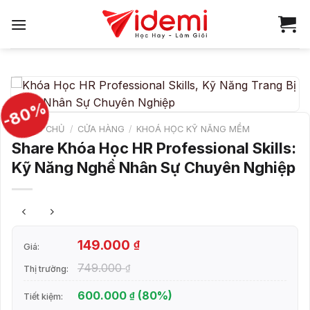
Bỏ
qua
nội
dung
-80%
TRANG CHỦ
/
CỬA HÀNG
/
KHOÁ HỌC KỸ NĂNG MỀM
Share Khóa Học HR Professional Skills:
Kỹ Năng Nghề Nhân Sự Chuyên Nghiệp
149.000
₫
Giá:
749.000
₫
Thị trường:
600.000
(80%)
₫
Tiết kiệm: