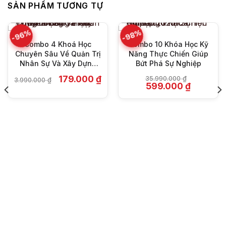
SẢN PHẨM TƯƠNG TỰ
-96%
-98%
Combo 4 Khoá Học
Combo 10 Khóa Học Kỹ
Chuyên Sâu Về Quản Trị
Năng Thực Chiến Giúp
Nhân Sự Và Xây Dựng
Bứt Phá Sự Nghiệp
Thương Hiệu Tuyển
Giá
Giá
179.000
₫
35.990.000
₫
3.990.000
₫
Dụng
gốc
hiện
Giá
Giá
599.000
₫
là:
tại
gốc
hiện
3.990.000 ₫.
là:
là:
tại
179.000 ₫.
35.990.000 ₫.
là:
₫.
599.000 ₫