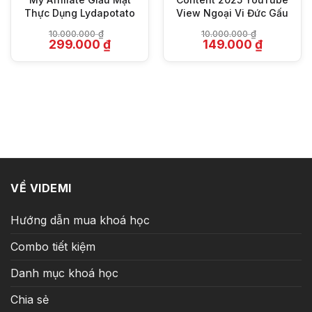
Thực Dụng Lydapotato
View Ngoại Vi Đức Gấu
10.000.000
₫
10.000.000
₫
Giá
Giá
Giá
Giá
299.000
₫
149.000
₫
gốc
hiện
gốc
hiện
là:
tại
là:
tại
10.000.000 ₫.
là:
10.000.000 ₫.
là:
₫.
299.000 ₫.
149.000 ₫.
VỀ VIDEMI
Hướng dẫn mua khoá học
Combo tiết kiệm
Danh mục khoá học
Chia sẻ