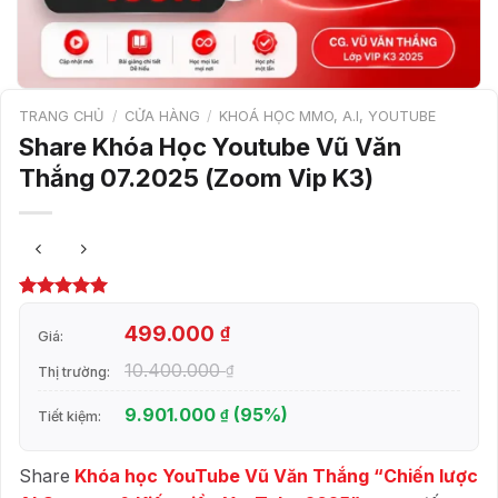
TRANG CHỦ
/
CỬA HÀNG
/
KHOÁ HỌC MMO, A.I, YOUTUBE
Share Khóa Học Youtube Vũ Văn
Thắng 07.2025 (Zoom Vip K3)
5.00
1
trên 5
dựa trên
499.000
₫
Giá:
đánh giá
10.400.000
₫
Thị trường:
9.901.000
(95%)
₫
Tiết kiệm:
Share
Khóa học YouTube Vũ Văn Thắng “Chiến lược