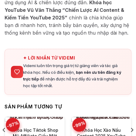
ứng dụng AI & chiến lược đúng đắn.
Khóa học
YouTube Vũ Văn Thắng “Chiến Lược AI Content &
Kiếm Tiền YouTube 2025”
chính là chìa khóa giúp
bạn đi nhanh hơn, tránh bẫy bản quyền, xây dựng hệ
thống kênh bền vững và tạo nguồn thu nhập dài hạn.
✦ LỜI NHẮN TỪ VIDEMI
Videmi luôn tôn trọng giá trị từ giảng viên và tác giả
khóa học. Nếu có điều kiện,
bạn nên ưu tiên đăng ký
trực tiếp
để nhận được hỗ trợ đầy đủ và trải nghiệm
học tập tốt nhất.
SẢN PHẨM TƯƠNG TỰ
-97%
-99%
Khóa Học Tiktok Shop
Khóa Học Xào Nấu
Mỹ Affiliate Giấu Mặt
Content 2025 YouTube