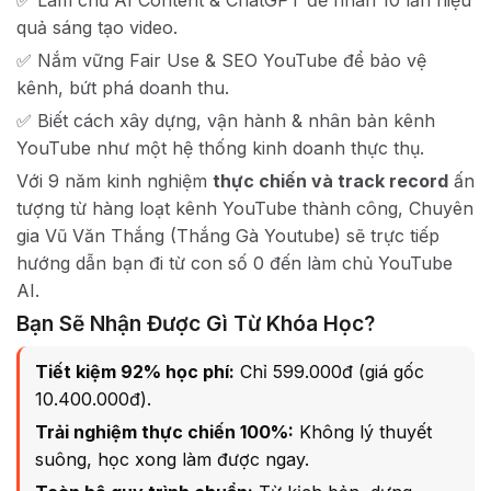
✅ Làm chủ AI Content & ChatGPT để nhân 10 lần hiệu
quả sáng tạo video.
✅ Nắm vững Fair Use & SEO YouTube để bảo vệ
kênh, bứt phá doanh thu.
✅ Biết cách xây dựng, vận hành & nhân bản kênh
YouTube như một hệ thống kinh doanh thực thụ.
Với 9 năm kinh nghiệm
thực chiến và track record
ấn
tượng từ hàng loạt kênh YouTube thành công, Chuyên
gia Vũ Văn Thắng (Thắng Gà Youtube) sẽ trực tiếp
hướng dẫn bạn đi từ con số 0 đến làm chủ YouTube
AI.
Bạn Sẽ Nhận Được Gì Từ Khóa Học?
Tiết kiệm 92% học phí:
Chỉ 599.000đ (giá gốc
10.400.000đ).
Trải nghiệm thực chiến 100%:
Không lý thuyết
suông, học xong làm được ngay.