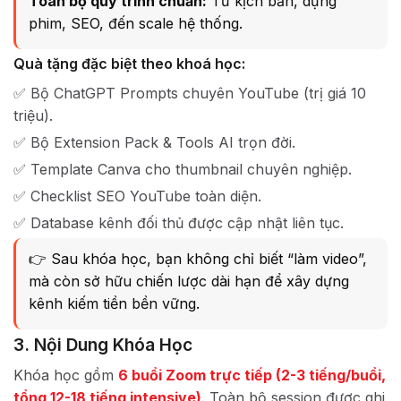
Toàn bộ quy trình chuẩn:
Từ kịch bản, dựng
phim, SEO, đến scale hệ thống.
Quà tặng đặc biệt theo khoá học:
✅ Bộ ChatGPT Prompts chuyên YouTube (trị giá 10
triệu).
✅ Bộ Extension Pack & Tools AI trọn đời.
✅ Template Canva cho thumbnail chuyên nghiệp.
✅ Checklist SEO YouTube toàn diện.
✅ Database kênh đối thủ được cập nhật liên tục.
👉 Sau khóa học, bạn không chỉ biết “làm video”,
mà còn sở hữu chiến lược dài hạn để xây dựng
kênh kiếm tiền bền vững.
3. Nội Dung Khóa Học
Khóa học gồm
6 buổi Zoom trực tiếp (2-3 tiếng/buổi,
tổng 12-18 tiếng intensive)
. Toàn bộ session được ghi