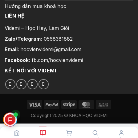
Hướng dẫn mua khoá học
LIÊN HỆ
Videmi – Học Hay, Làm Giỏi
Zalo/Telegram:
0568381882
Email:
hocvienvidemi@gmail.com
Facebook:
fb.com/hocvienvidemi
KẾT NỐI VỚI VIDEMI
Copyright 2025 © KHOÁ HỌC VIDEMI