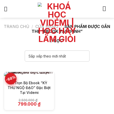
Bỏ
qua
nội
dung
TRANG CHỦ
/
CỬA HÀNG
/
SẢN PHẨM ĐƯỢC GẮN
THẺ “EBOOK TÀI CHÍNH”
LỌC
-68%
🔥Trọn Bộ Ebook “KỲ
THƯ NGỘ ĐẠO” Đặc Biệt
Tại Videmi
2.500.000
₫
Giá
Giá
799.000
₫
gốc
hiện
là:
tại