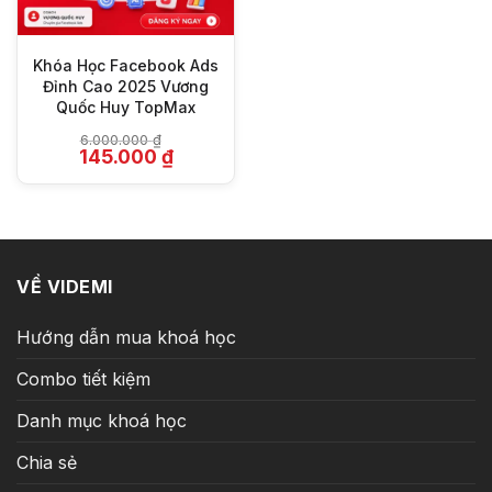
Khóa Học Facebook Ads
Đỉnh Cao 2025 Vương
Quốc Huy TopMax
6.000.000
₫
Giá
Giá
145.000
₫
gốc
hiện
là:
tại
6.000.000 ₫.
là:
145.000 ₫.
VỀ VIDEMI
Hướng dẫn mua khoá học
Combo tiết kiệm
Danh mục khoá học
Chia sẻ