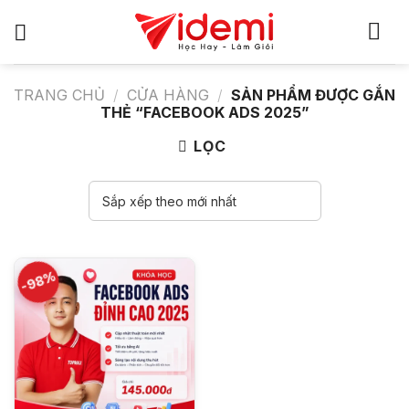
Bỏ
qua
nội
dung
TRANG CHỦ
/
CỬA HÀNG
/
SẢN PHẨM ĐƯỢC GẮN
THẺ “FACEBOOK ADS 2025”
LỌC
-98%