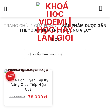
Bỏ
qua
nội
dung
TRANG CHỦ
/
CỬA HÀNG
/
SẢN PHẨM ĐƯỢC GẮN
THẺ “GIAO TIẾP TRONG CÔNG VIỆC”
LỌC
-92%
Khóa Học Luyện Tập Kỹ
Năng Giao Tiếp Hiệu
Quả
Giá
Giá
79.000
₫
990.000
₫
gốc
hiện
là:
tại
990.000 ₫.
là: