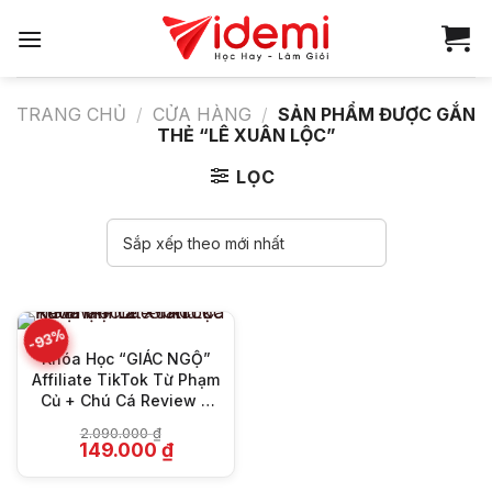
Bỏ
qua
nội
dung
TRANG CHỦ
/
CỬA HÀNG
/
SẢN PHẨM ĐƯỢC GẮN
THẺ “LÊ XUÂN LỘC”
LỌC
-93%
Khóa Học “GIÁC NGỘ”
Affiliate TikTok Từ Phạm
Củ + Chú Cá Review +
Lê Xuân Lộc
2.090.000
₫
Giá
Giá
149.000
₫
gốc
hiện
là:
tại