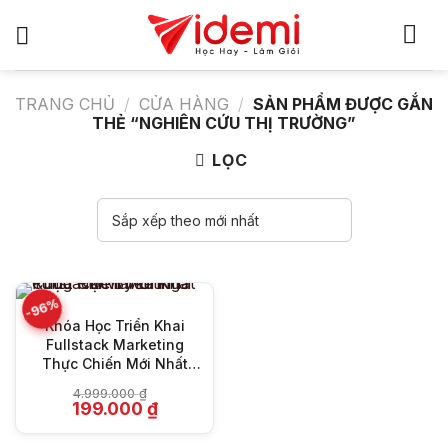
Bỏ
qua
nội
dung
TRANG CHỦ
/
CỬA HÀNG
/
SẢN PHẨM ĐƯỢC GẮN
THẺ “NGHIÊN CỨU THỊ TRƯỜNG”
LỌC
-96%
Khóa Học Triển Khai
Fullstack Marketing
Thực Chiến Mới Nhất
Cùng Run By Linh
4.999.000
₫
Giá
Giá
199.000
₫
gốc
hiện
là:
tại