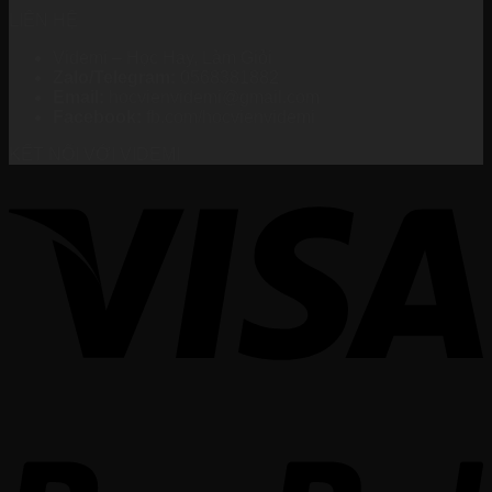
LIÊN HỆ
Videmi – Học Hay, Làm Giỏi
Zalo/Telegram:
0568381882
Email:
hocvienvidemi@gmail.com
Facebook:
fb.com/hocvienvidemi
KẾT NỐI VỚI VIDEMI