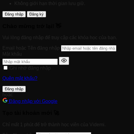
Không giới hạn thời gian lưu giữ.
Đăng nhập
Đăng ký
Chào mừng trở lại! 👋
Vui lòng đăng nhập để truy cập các khóa học của bạn.
Email hoặc Tên đăng nhập
Mật khẩu
Ghi nhớ đăng nhập
Quên mật khẩu?
Đăng nhập
hoặc
Đăng nhập với Google
Tạo tài khoản mới 🚀
Chỉ mất 1 phút để trở thành học viên của Videmi.