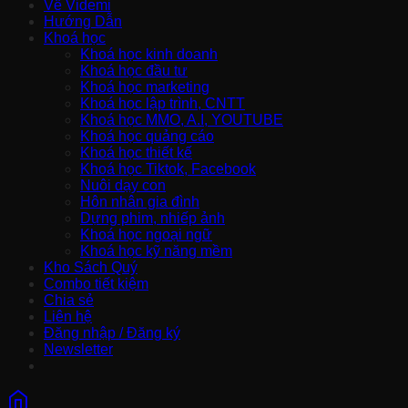
Về Videmi
Hướng Dẫn
Khoá học
Khoá học kinh doanh
Khoá học đầu tư
Khoá học marketing
Khoá học lập trình, CNTT
Khoá học MMO, A.I, YOUTUBE
Khoá học quảng cáo
Khoá học thiết kế
Khoá học Tiktok, Facebook
Nuôi dạy con
Hôn nhân gia đình
Dựng phim, nhiếp ảnh
Khoá học ngoại ngữ
Khoá học kỹ năng mềm
Kho Sách Quý
Combo tiết kiệm
Chia sẻ
Liên hệ
Đăng nhập / Đăng ký
Newsletter