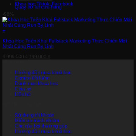
Khoá học Tiktok, Facebook
Quay trở lại cửa hàng
-96%
+
Khóa Học Triển Khai Fullstack Marketing Thực Chiến Mới
Nhất Cùng Run By Linh
Giá
Giá
4.999.000
₫
199.000
₫
gốc
hiện
Về Videmi
là:
tại
Hướng dẫn mua khoá học
4.999.000 ₫.
là:
Combo tiết kiệm
199.000 ₫.
Danh mục khoá học
Chia sẻ
Liên hệ
HỖ TRỢ NHANH
Sử dụng tài khoản
Miễn trừ trách nhiệm
Các câu hỏi thường gặp
Hướng dẫn mua khoá học