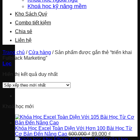
Khoá học kỹ năng mềm
Kho Sách Quý
Combo tiết kiệm
Chia sẻ
Liên hệ
Trang chủ
/
Cửa hàng
/
Sản phẩm được gắn thẻ “triển khai
Fullstack Marketing”
Lọc
Hiển thị kết quả duy nhất
Khoá học mới
Khóa Học Excel Toàn Diện Với Hơn 100 Bài Học Từ
Giá
Giá
Cơ Bản Đến Nâng Cao
600.000
₫
89.000
₫
gốc
hiện