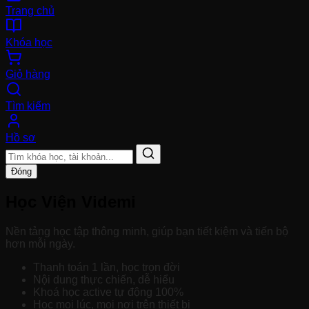
Trang chủ
Khóa học
Giỏ hàng
Tìm kiếm
Hồ sơ
Đóng
Học Viện Videmi
Nền tảng học tập thông minh, giúp bạn tiết kiệm và tiến bộ
hơn mỗi ngày.
Thanh toán 1 lần, học trọn đời
Nội dung thực chiến, dễ hiểu
Khoá học active tự động 100%
Học mọi lúc, mọi nơi trên thiết bị