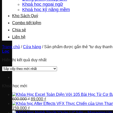
Khoá học ngoại ngữ
Khoá học kỹ năng mềm
Kho Sách Quý
Combo tiết kiệm
Chia sẻ
Liên hệ
Trang chủ
/
Cửa hàng
/
Sản phẩm được gắn thẻ “tư duy thanh
Lọc
Hiển thị kết quả duy nhất
Khoá học mới
Giá
Giá
600.000
₫
89.000
₫
gốc
hiện
Giá
Giá
là:
tại
159.000
₫
gốc
hiện
600.000 ₫.
là: