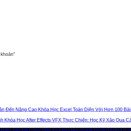
 khoản”
Khóa Học Excel Toàn Diện Với Hơn 100 Bà
Khóa Học After Effects VFX Thực Chiến: Học Kỹ Xảo Qua 
Khóa Học Nghệ Thuật “Quản Lý” 