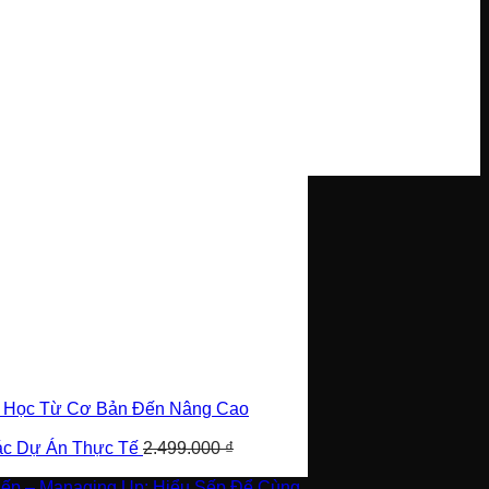
i Học Từ Cơ Bản Đến Nâng Cao
Các Dự Án Thực Tế
2.499.000
₫
Sếp – Managing Up: Hiểu Sếp Để Cùng