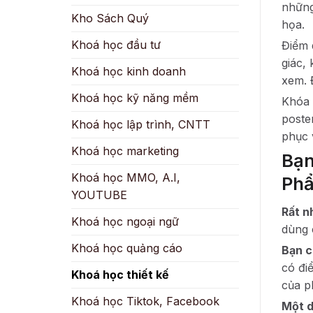
những
Kho Sách Quý
họa.
Khoá học đầu tư
Điểm 
giác,
Khoá học kinh doanh
xem. 
Khoá học kỹ năng mềm
Khóa 
poste
Khoá học lập trình, CNTT
phục 
Khoá học marketing
Bạn
Khoá học MMO, A.I,
Ph
YOUTUBE
Rất n
Khoá học ngoại ngữ
dùng 
Khoá học quảng cáo
Bạn c
có đi
Khoá học thiết kế
của p
Khoá học Tiktok, Facebook
Một de