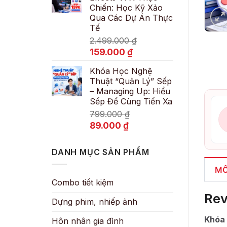
Chiến: Học Kỹ Xảo
89.000 ₫.
Qua Các Dự Án Thực
Tế
2.499.000
₫
Giá
Giá
159.000
₫
gốc
hiện
Khóa Học Nghệ
là:
tại
Thuật “Quản Lý” Sếp
2.499.000 ₫.
là:
– Managing Up: Hiểu
159.000 ₫.
Sếp Để Cùng Tiến Xa
799.000
₫
Giá
Giá
89.000
₫
gốc
hiện
là:
tại
DANH MỤC SẢN PHẨM
799.000 ₫.
là:
89.000 ₫.
MÔ
Combo tiết kiệm
Rev
Dựng phim, nhiếp ảnh
Khóa 
Hôn nhân gia đình