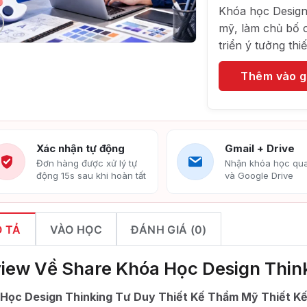
Khóa học Design
mỹ, làm chủ bố c
triển ý tưởng thi
Thêm vào g
Xác nhận tự động
Gmail + Drive
Đơn hàng được xử lý tự
Nhận khóa học qua
động 15s sau khi hoàn tất
và Google Drive
 TẢ
VÀO HỌC
ĐÁNH GIÁ (0)
iew Về Share Khóa Học Design Think
Học Design Thinking Tư Duy Thiết Kế Thẩm Mỹ Thiết K