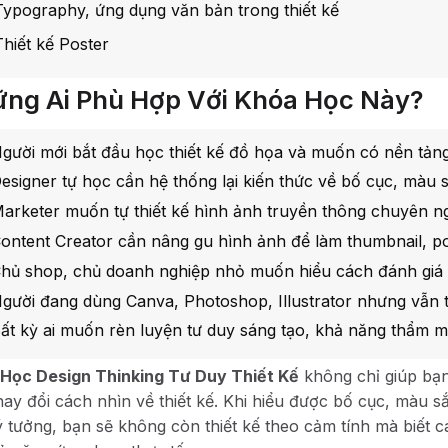
Typography, ứng dụng văn bản trong thiết kế
Thiết kế Poster
ng Ai Phù Hợp Với Khóa Học Này?
gười mới bắt đầu học thiết kế đồ họa và muốn có nền tảng
esigner tự học cần hệ thống lại kiến thức về bố cục, màu
arketer muốn tự thiết kế hình ảnh truyền thông chuyên n
ontent Creator cần nâng gu hình ảnh để làm thumbnail, po
hủ shop, chủ doanh nghiệp nhỏ muốn hiểu cách đánh giá và
gười đang dùng Canva, Photoshop, Illustrator nhưng vẫn 
ất kỳ ai muốn rèn luyện tư duy sáng tạo, khả năng thẩm m
Học Design Thinking Tư Duy Thiết Kế
không chỉ giúp bạn
hay đổi cách nhìn về thiết kế. Khi hiểu được bố cục, màu s
 ý tưởng, bạn sẽ không còn thiết kế theo cảm tính mà biết 