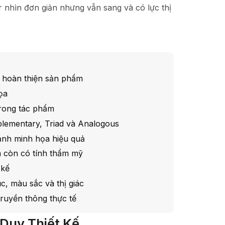
r nhìn đơn giản nhưng vẫn sang và có lực thị
hi hoàn thiện sản phẩm
ọa
trong tác phẩm
ementary, Triad và Analogous
 ảnh minh họa hiệu quả
 còn có tính thẩm mỹ
 kế
c, màu sắc và thị giác
truyền thông thực tế
Duy Thiết Kế