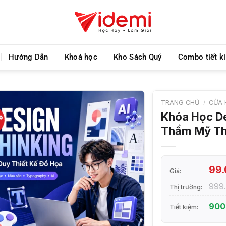
Chia sẻ khoá học giá rẻ cho những ai hạn hẹp về tà
Hướng Dẫn
Khoá học
Kho Sách Quý
Combo tiết k
TRANG CHỦ
/
CỬA 
%
Khóa Học De
Thẩm Mỹ Th
99
Giá:
999
Thị trường:
900
Tiết kiệm: