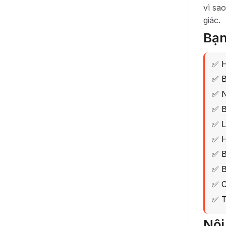
vì sa
giác.
Bạn
✅ H
✅ B
✅ N
✅ B
✅ L
✅ H
✅ B
✅ B
✅ C
✅ T
Nội