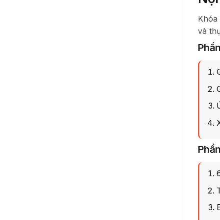
Khóa
và th
Phần
Phần