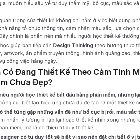
 ai muốn hiểu sâu về tư duy thẩm mỹ, bố cục, màu sắc và c
quan trọng của thiết kế không chỉ nằm ở việc biết dùng p
 khả năng tổ chức thông tin, cảm nhận màu sắc, lựa chọn ch
Đây chính là phần nền mà nhiều người học thiết kế thường
học giúp bạn tiếp cận
Design Thinking
theo hướng thực tế
r, artwork, ấn phẩm truyền thông, hình ảnh quảng cáo, th
vụ công việc hằng ngày.
 Có Đang Thiết Kế Theo Cảm Tính M
ẩm Chưa Đẹp?
hiều người học thiết kế bắt đầu bằng phần mềm, nhưng lạ
công cụ, biết tạo hiệu ứng chưa đủ để tạo ra một thiết kế c
ó thể từng gặp những vấn đề như bố cục bị rối, màu sắc 
ểm nhấn, ý tưởng bị lặp lại hoặc thiết kế nhìn xong nhưng k
hần mềm, mà là do thiếu tư duy thiết kế.
signer có tư duy tốt sẽ biết vì sao nên đặt chi tiết ở vị t