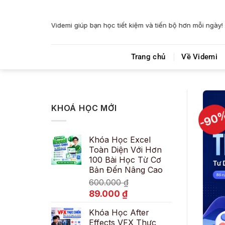
Bỏ
qua
Videmi giúp bạn học tiết kiệm và tiến bộ hơn mỗi ngày!
nội
dung
Trang chủ
Về Videmi
KHOÁ HỌC MỚI
-90
Khóa Học Excel
Toàn Diện Với Hơn
100 Bài Học Từ Cơ
Bản Đến Nâng Cao
600.000
₫
Giá
Giá
89.000
₫
gốc
hiện
Khóa Học After
là:
tại
Effects VFX Thực
600.000 ₫.
là: