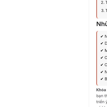
Nhữ
✔ N
✔ D
✔ M
✔ C
✔ C
✔ N
✔ B
Khóa 
bạn t
triển