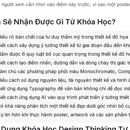
o người xem cần nhìn vào điểm này trước, vì sao một poste
 Sẽ Nhận Được Gì Từ Khóa Học?
iểu rõ bản chất của tư duy thẩm mỹ trong thiết kế đồ họa
iết cách xây dựng ý tưởng thiết kế từ giai đoạn đầu đến k
ắm được 6 quy luật bố cục quan trọng trong thiết kế đồ h
iết cách tạo điểm nhấn, đường dẫn và dòng chảy thị giác 
àm chủ các phương pháp phối màu Monochromatic, Compl
iểu cách sử dụng nguyên liệu, tài nguyên thiết kế và hình
iết ứng dụng Typography để văn bản không chỉ dễ đọc mà
iết cách ứng dụng AI vào quy trình phát triển ý tưởng thiết
ó khả năng phân tích một thiết kế đẹp dưới góc nhìn bố cụ
ự tin hơn khi thực hành poster, artwork và các sản phẩm 
 Dung Khóa Học Design Thinking Tư 