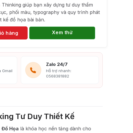
 Thinking giúp bạn xây dựng tư duy thẩm
ục, phối màu, typography và quy trình phát
ết kế đồ họa bài bản.
Xem thử
iỏ hàng
Zalo 24/7
 Gmail
Hỗ trợ nhanh:
0568381882
ing Tư Duy Thiết Kế
ế Đồ Họa
là khóa học nền tảng dành cho