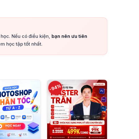
a học. Nếu có điều kiện,
bạn nên ưu tiên
m học tập tốt nhất.
-94%
+
+