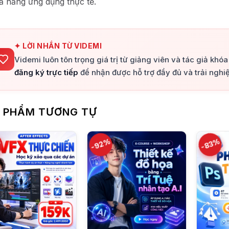
ả năng ứng dụng thực tế.
✦ LỜI NHẮN TỪ VIDEMI
Videmi luôn tôn trọng giá trị từ giảng viên và tác giả khó
đăng ký trực tiếp
để nhận được hỗ trợ đầy đủ và trải nghiệ
 PHẨM TƯƠNG TỰ
%
-92%
-83%
+
+