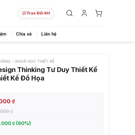
Trao Đổi KH
i chính
Videmi là nơi chia sẻ khóa học đa lĩnh vực & siêu 
iệm
Chia sẻ
Liên hệ
HÀNG
/
KHOÁ HỌC THIẾT KẾ
sign Thinking Tư Duy Thiết Kế
iết Kế Đồ Họa
.000
₫
.000
₫
.000
(90%)
₫