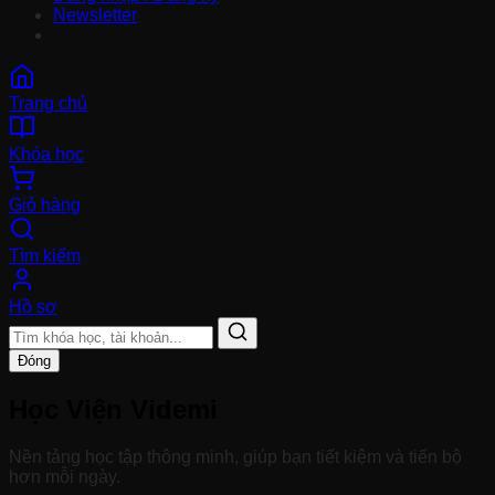
Newsletter
Trang chủ
Khóa học
Giỏ hàng
Tìm kiếm
Hồ sơ
Đóng
Học Viện Videmi
Nền tảng học tập thông minh, giúp bạn tiết kiệm và tiến bộ
hơn mỗi ngày.