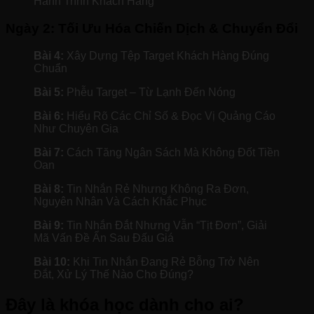
Hành Trình Khách Hàng
Ngày 2: Tối Ưu Hóa Chiến Dịch & Chuyển Đổi
Bài 4:
Xây Dựng Tệp Target Khách Hàng Đúng
Chuẩn
Bài 5:
Phễu Target – Từ Lạnh Đến Nóng
Bài 6:
Hiểu Rõ Các Chỉ Số & Đọc Vị Quảng Cáo
Như Chuyên Gia
Bài 7:
Cách Tăng Ngân Sách Mà Không Đốt Tiền
Oan
Bài 8:
Tin Nhắn Rẻ Nhưng Không Ra Đơn,
Nguyên Nhân Và Cách Khắc Phục
Bài 9:
Tin Nhắn Đắt Nhưng Vẫn “Tịt Đơn”, Giải
Mã Vấn Đề Ẩn Sau Đấu Giá
Bài 10:
Khi Tin Nhắn Đang Rẻ Bỗng Trở Nên
Đắt, Xử Lý Thế Nào Cho Đúng?
Đây là khóa học dành cho ai?