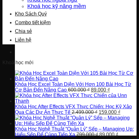
Khoá học kỹ năng mềm
Kho Sách Quý
Combo tiết kiệm
Chia sẻ
Liên hệ
Khoá học mới
Khóa Học Excel Toàn Diện Với Hơn 100 Bài Học Từ
Giá
Giá
Cơ Bản Đến Nâng Cao
600.000
₫
89.000
₫
gốc
hiện
là:
tại
600.000 ₫.
là:
Khóa Học After Effects VFX Thực Chiến: Học Kỹ Xảo
Giá
89.000 ₫.
Giá
Qua Các Dự Án Thực Tế
2.499.000
₫
159.000
₫
gốc
hiện
là:
tại
2.499.000 ₫.
là:
Khóa Học Nghệ Thuật “Quản Lý” Sếp – Managing Up:
Giá
Giá
159.000 
Hiểu Sếp Để Cùng Tiến Xa
799.000
₫
89.000
₫