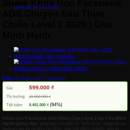
Share Khóa Học Facebook
Quay trở lại cửa hàng
ADS Chuyên Sâu Thực
Chiến Level 2 2025 | Chu
Minh Hạnh
5.00
trên 5 dựa trên
1
đánh giá
599.000
₫
Giá:
Thị trường:
10.000.000
₫
(94%)
Tiết kiệm:
9.401.000
₫
Khóa học Facebook Ads Nâng Cao Level 2 do Chu Minh
Hạnh giảng dạy
, giúp bạn chuyển từ “biết chạy” sang tối ưu
quảng cáo và ra đơn ổn định, giải mã điểm nghẽn, xây tư