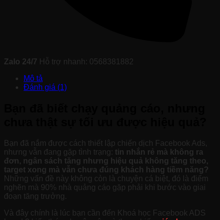
Zalo 24/7
Hỗ trợ nhanh: 0568381882
Mô tả
Đánh giá (1)
Bạn đã biết chạy quảng cáo, nhưng
chưa thật sự tối ưu được hiệu quả?
Bạn đã nắm được cách thiết lập chiến dịch Facebook Ads,
nhưng vẫn đang gặp tình trạng:
tin nhắn rẻ mà không ra
đơn, ngân sách tăng nhưng hiệu quả không tăng theo,
target xong mà vẫn chưa đúng khách hàng tiềm năng?
Những vấn đề này không còn là chuyện cá biệt, đó là điểm
nghẽn mà 90% nhà quảng cáo gặp phải khi bước vào giai
đoạn tăng trưởng.
Và đây chính là lúc bạn cần đến Khoá học Facebook ADS