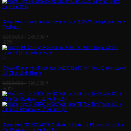
+
Khóa Học Facebook Ads Đỉnh Cao 2025 Vương Quốc Huy
TopMax
Giá
Giá
6.000.000
₫
145.000
₫
gốc
hiện
-92%
là:
tại
6.000.000 ₫.
là:
145.000 ₫.
+
Share Khóa Học Facebook ADS Du Kích Thực Chiến Level
1 | Chu Minh Hạnh
Giá
Giá
6.000.000
₫
499.000
₫
gốc
hiện
-93%
là:
tại
6.000.000 ₫.
là:
499.000 ₫.
+
Khóa Học “GIÁC NGỘ” Affiliate TikTok Từ Phạm Củ + Chú
Cá Review + Lê Xuân Lộc