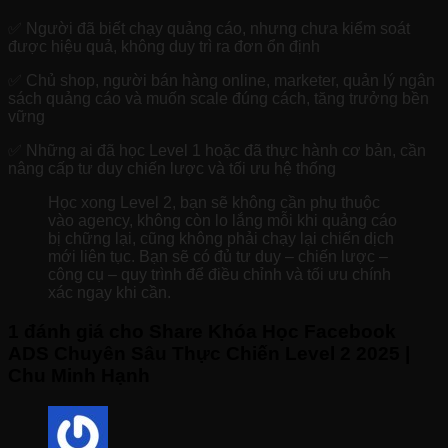
✅ Người đã biết chạy quảng cáo, nhưng chưa kiểm soát
được hiệu quả, không duy trì ra đơn ổn định
✅ Chủ shop, người bán hàng online, marketer, quản lý ngân
sách quảng cáo và muốn scale đúng cách, tăng trưởng bền
vững
✅ Những ai đã học Level 1 hoặc đã thực hành cơ bản, cần
nâng cấp tư duy chiến lược và tối ưu hệ thống
Học xong Level 2, bạn sẽ không cần phụ thuộc
vào agency, không còn lo lắng mỗi khi quảng cáo
bị chững lại, cũng không phải chạy lại chiến dịch
mới liên tục. Bạn sẽ có đủ tư duy – chiến lược –
công cụ – quy trình để điều chỉnh và tối ưu chính
xác ngay khi cần.
1 đánh giá cho
Share Khóa Học Facebook
ADS Chuyên Sâu Thực Chiến Level 2 2025 |
Chu Minh Hạnh