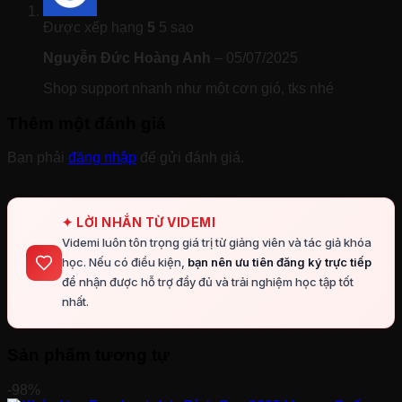
Được xếp hạng
5
5 sao
Nguyễn Đức Hoàng Anh
–
05/07/2025
Shop support nhanh như một cơn gió, tks nhé
Thêm một đánh giá
Bạn phải
đăng nhập
để gửi đánh giá.
✦ LỜI NHẮN TỪ VIDEMI
Videmi luôn tôn trọng giá trị từ giảng viên và tác giả khóa
học. Nếu có điều kiện,
bạn nên ưu tiên đăng ký trực tiếp
để nhận được hỗ trợ đầy đủ và trải nghiệm học tập tốt
nhất.
Sản phẩm tương tự
-98%