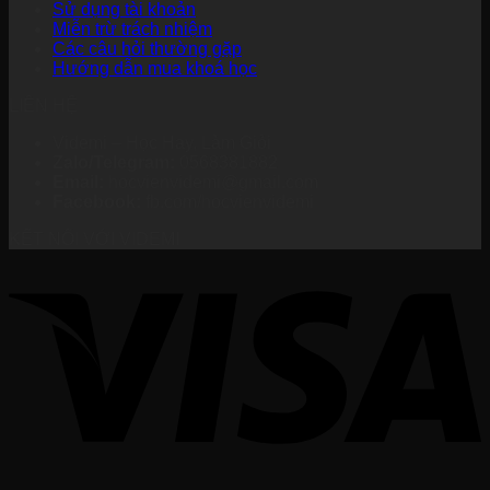
Sử dụng tài khoản
Miễn trừ trách nhiệm
Các câu hỏi thường gặp
Hướng dẫn mua khoá học
LIÊN HỆ
Videmi – Học Hay, Làm Giỏi
Zalo/Telegram:
0568381882
Email:
hocvienvidemi@gmail.com
Facebook:
fb.com/hocvienvidemi
KẾT NỐI VỚI VIDEMI