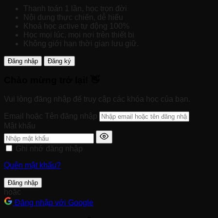
Thanh toán 1 lần, học trọn đời
Nội dung thực chiến, dễ hiểu
Khoá học active tự động 100%
Học mọi lúc, mọi nơi trên thiết bị
Không giới hạn thời gian lưu giữ.
Đăng nhập
Đăng ký
Chào mừng trở lại! 👋
Vui lòng đăng nhập để truy cập các khóa học của bạn.
Email hoặc Tên đăng nhập
Mật khẩu
Ghi nhớ đăng nhập
Quên mật khẩu?
Đăng nhập
hoặc
Đăng nhập với Google