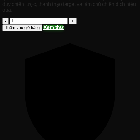
duy chiến lược, thành thạo target và làm chủ chiến dịch hiệu
quả.
Share
Khóa
Xem thử
Thêm vào giỏ hàng
Học
Facebook
ADS
Chuyên
Sâu
Thực
Chiến
Level
2
2025
|
Chu
Minh
Hạnh
số
lượng