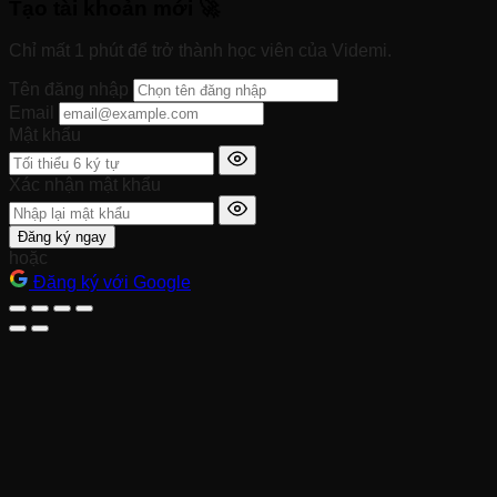
Tạo tài khoản mới 🚀
Chỉ mất 1 phút để trở thành học viên của Videmi.
Tên đăng nhập
Email
Mật khẩu
Xác nhận mật khẩu
Đăng ký ngay
hoặc
Đăng ký với Google