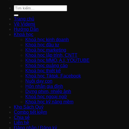
Tìm
kiếm:
Trang chủ
Về Videmi
Hướng Dẫn
Khoá học
Khoá học kinh doanh
Khoá học đầu tư
Khoá học marketing
Khoá học lập trình, CNTT
Khoá học MMO, A.I, YOUTUBE
Khoá học quảng cáo
Khoá học thiết kế
Khoá học Tiktok, Facebook
Nuôi dạy con
Hôn nhân gia đình
Dựng phim, nhiếp ảnh
Khoá học ngoại ngữ
Khoá học kỹ năng mềm
Kho Sách Quý
Combo tiết kiệm
Chia sẻ
Liên hệ
Đăng nhập / Đăng ký