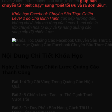
Level 2 kiến thức chuyên sâu và thực chiến
giúp bạn
chuyển từ “biết chạy” sang “biết tối ưu và ra đơn đều”
.
Khóa học Facebook Chuyên Sâu Thực Chiến
Level 2 do Chu Minh Hạnh
trực tiếp hướng dẫn,
không chỉ là bản mở rộng của Level 1, mà còn là
lớp chuyển hoá tư duy và kỹ năng quảng cáo
sang cấp độ chiến lược.
Khóa Học Quảng Cáo Facebook Chuyên Sâu Thực Chiế
Nội Dung Chi Tiết Khóa Học
Ngày 1: Nền Tảng Chiến Lược Quảng Cáo
Thành Công
Bài 1:
4 Trụ Cột Vàng Trong Quảng Cáo Hiệu
Quả
Bài 2:
5 Chiến Lược Tạo Lợi Thế Cạnh Tranh
Vượt Trội
Bài 3:
Tư Duy Phễu Bán Hàng, Cách Tối Ưu